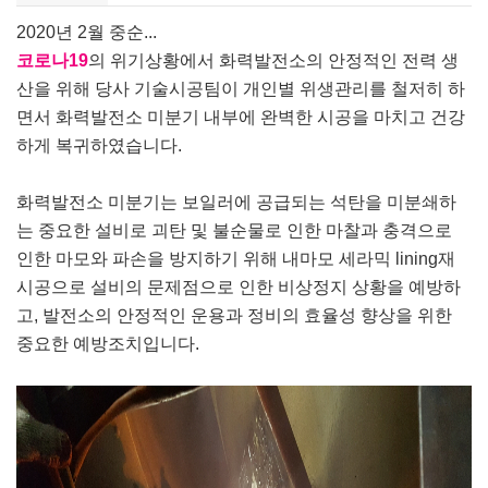
2020
년
2
월 중순
...
코로나
19
의 위기상황에서 화력발전소의 안정적인 전력 생
산을 위해 당사 기술시공팀이 개인별 위생관리를 철저히 하
면서 화력발전소 미분기 내부에 완벽한 시공을 마치고 건강
하게 복귀하였습니다
.
화력발전소 미분기는 보일러에 공급되는 석탄을 미분쇄하
는 중요한 설비로 괴탄 및 불순물로 인한 마찰과 충격으로
인한 마모와 파손을 방지하기 위해 내마모 세라믹
lining
재
시공으로 설비의 문제점으로 인한 비상정지 상황을 예방하
고
,
발전소의 안정적인 운용과 정비의 효율성 향상을 위한
중요한 예방조치입니다
.