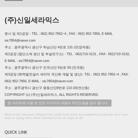
(주)신일세라믹스
본사 및 제1공장 - TEL : 062) 952-7852~4 , FAX : 062) 952-7856, E-MAIL
sic7854@naver.com
주소 : 광주광역시 광산구 하남산단 4번로 131-22(장덕동)
제2공장 (첨단소재 생산 및 부설연구소) - TEL : 062)710-3131 , FAX : 062)710-3132,
E-MAIL : sic7854@naver.com
주소 : 광주광역시 광산구 진곡산단 5번로 59 (진곡동)
제3공장 (화력발전설비 세라믹 국산화 개발 및 생산)- TEL : 062) 952-7852~4 , FAX :
062) 952-7856, E-MAIL : sic7854@naver.com
주소 : 광주광역시 광산구 평동산단8번로 110-20(연산동)
COPYRIGHT (c) (주)신일세라믹스, ALL RIGHTS RESERVED.
본 사이트에 사용 된 모든 이미지와 내용의 무단도용을 금지 합니다.
Most of the important things in the world have been accomplished by people who have
kept on trying when there seemed to be no hope at all.
QUICK LINK