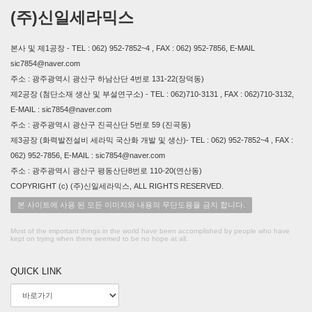
(주)신일세라믹스
본사 및 제1공장 - TEL : 062) 952-7852~4 , FAX : 062) 952-7856, E-MAIL
sic7854@naver.com
주소 : 광주광역시 광산구 하남산단 4번로 131-22(장덕동)
제2공장 (첨단소재 생산 및 부설연구소) - TEL : 062)710-3131 , FAX : 062)710-3132,
E-MAIL : sic7854@naver.com
주소 : 광주광역시 광산구 진곡산단 5번로 59 (진곡동)
제3공장 (화력발전설비 세라믹 국산화 개발 및 생산)- TEL : 062) 952-7852~4 , FAX :
062) 952-7856, E-MAIL : sic7854@naver.com
주소 : 광주광역시 광산구 평동산단8번로 110-20(연산동)
COPYRIGHT (c) (주)신일세라믹스, ALL RIGHTS RESERVED.
본 사이트에 사용 된 모든 이미지와 내용의 무단도용을 금지 합니다.
Most of the important things in the world have been accomplished by people who have
kept on trying when there seemed to be no hope at all.
QUICK LINK