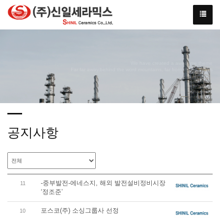
We have created a awesome theme
Far far away,behind the word mountains, far from the countries
공지사항
-중부발전-에네스지, 해외 발전설비정비시장
11
‘정조준’
포스코(주) 소싱그룹사 선정
10