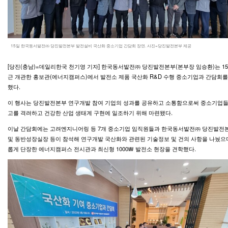
15일 한국동서발전㈜ 당진발전본부 발전설비 국산화 중소기업 간담회 장면. 사진=당진발전본부 제공
[당진(충남)=데일리한국 천기영 기자] 한국동서발전㈜ 당진발전본부(본부장 임승환)는 15
근 개관한 홍보관(에너지캠퍼스)에서 발전소 제품 국산화 R&D 수행 중소기업과 간담회를
했다.
이 행사는 당진발전본부 연구개발 참여 기업의 성과를 공유하고 소통함으로써 중소기업들
고를 격려하고 건강한 산업 생태계 구현에 일조하기 위해 마련됐다.
이날 간담회에는 고려엔지니어링 등 7개 중소기업 임직원들과 한국동서발전㈜ 당진발전
및 동반성장실장 등이 참석해 연구개발 국산화와 관련된 기술정보 및 건의 사항을 나눴으
롭게 단장한 에너지캠퍼스 전시관과 최신형 1000㎿ 발전소 현장을 견학했다.