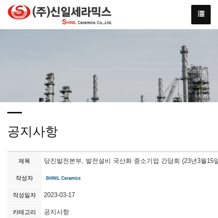
We have created a awesome theme
Far far away,behind the word mountains, far from the countries
공지사항
당진발전본부, 발전설비 국산화 중소기업 간담회 (23년3월15일
제목
작성자
2023-03-17
작성일자
공지사항
카테고리