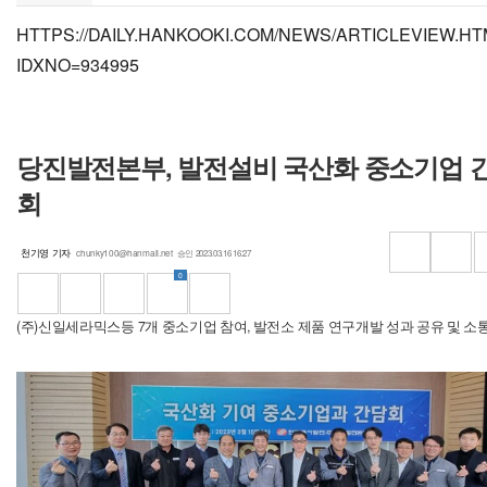
HTTPS://DAILY.HANKOOKI.COM/NEWS/ARTICLEVIEW.HT
IDXNO=934995
당진발전본부, 발전설비 국산화 중소기업 
회
기
천기영 기자
승인 2023.03.16 16:27
chunky100@hanmail.net
바
자
로
명
0
S
가
기
페
트
U
다
N
이
위
R
른
(주)신일세라믹스등 7개 중소기업 참여, 발전소 제품 연구개발 성과 공유 및 소
스
터
L
공
S
북
(
복
유
기
(
으
사
찾
으
)
(
기
사
)
로
으
로
기
)
보
기
사
로
사
보
기
내
보
내
사
기
내
기
보
기
내
기